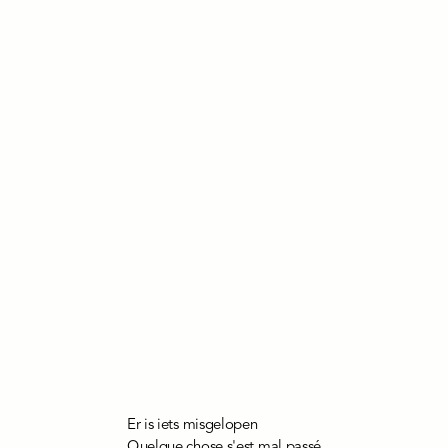
Er is iets misgelopen
Quelque chose s'est mal passé