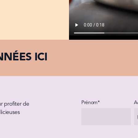
NÉES ICI
Prénom*
A
 profiter de 
icieuses 