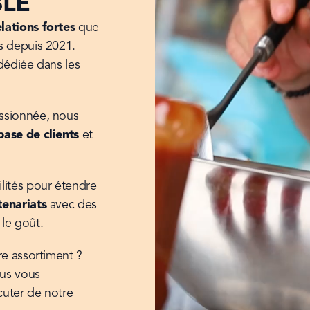
BLE
elations fortes
 que 
 depuis 2021. 
dédiée dans les 
ssionnée, nous 
 base de clients
 et 
ités pour étendre 
enariats
 avec des 
le goût.
e assortiment ? 
us vous 
cuter de notre 